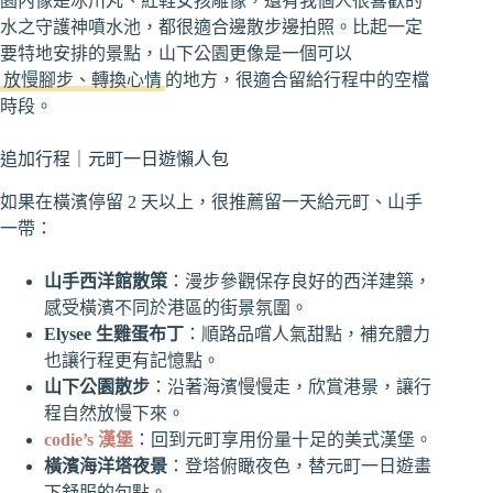
園內像是冰川丸、紅鞋女孩雕像，還有我個人很喜歡的
水之守護神噴水池，都很適合邊散步邊拍照。比起一定
要特地安排的景點，山下公園更像是一個可以
放慢腳步、轉換心情
的地方，很適合留給行程中的空檔
時段。
追加行程｜元町一日遊懶人包
如果在橫濱停留 2 天以上，很推薦留一天給元町、山手
一帶：
山手西洋館散策
：漫步參觀保存良好的西洋建築，
感受橫濱不同於港區的街景氛圍。
Elysee 生雞蛋布丁
：順路品嚐人氣甜點，補充體力
也讓行程更有記憶點。
山下公園散步
：沿著海濱慢慢走，欣賞港景，讓行
程自然放慢下來。
codie’s 漢堡
：回到元町享用份量十足的美式漢堡。
橫濱海洋塔夜景
：登塔俯瞰夜色，替元町一日遊畫
下舒服的句點。