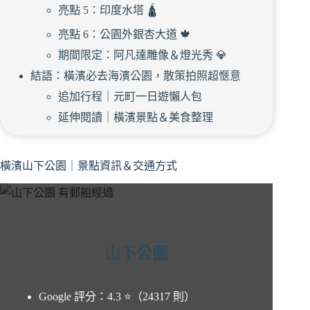
亮點 5：印度水塔 🛕
亮點 6：公園外銀杏大道 🍁
期間限定：阿凡達雕像＆燈光秀 💎
結語：橫濱必去海濱公園，散策拍照超愜意
追加行程｜元町一日遊懶人包
延伸閱讀｜橫濱景點＆美食整理
橫濱山下公園｜景點資訊＆交通方式
山下公園
Google 評分：4.3 ⭐️（24317 則）