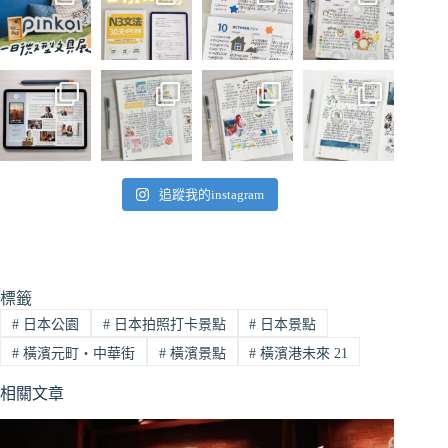
追蹤我的instagram
標籤
#
日本公園
#
日本拍照打卡景點
#
日本景點
#
橫濱元町・中華街
#
橫濱景點
#
橫濱港未來 21
相關文章