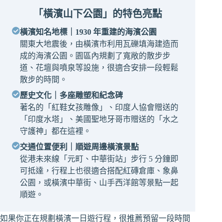
「橫濱山下公園」的特色亮點
橫濱知名地標｜1930 年重建的海濱公園
關東大地震後，由橫濱市利用瓦礫填海建造而
成的海濱公園。園區內規劃了寬敞的散步步
道、花壇與噴泉等設施，很適合安排一段輕鬆
散步的時間。
歷史文化｜多座雕塑和紀念碑
著名的「紅鞋女孩雕像」、印度人協會贈送的
「印度水塔」、美國聖地牙哥市贈送的「水之
守護神」都在這裡。
交通位置便利｜順遊周邊橫濱景點
從港未來線「元町、中華街站」步行 5 分鐘即
可抵達，行程上也很適合搭配紅磚倉庫、象鼻
公園，或橫濱中華街、山手西洋館等景點一起
順遊。
如果你正在規劃橫濱一日遊行程，很推薦預留一段時間