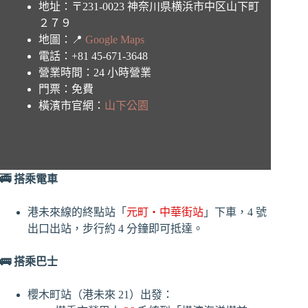
地址：〒231-0023 神奈川県横浜市中区山下町
２７９
地圖：📍
Google Maps
電話：+81 45-671-3648
營業時間：24 小時營業
門票：免費
橫濱市官網：
山下公園
🚎 搭乘電車
港未來線的終點站「
元町・中華街站
」下車，4 號
出口出站，步行約 4 分鐘即可抵達。
🚌 搭乘巴士
櫻木町站（港未來 21）出發：