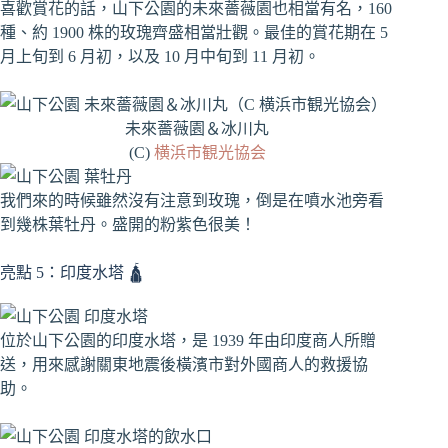
喜歡賞花的話，山下公園的未來薔薇園也相當有名，160
種、約 1900 株的玫瑰齊盛相當壯觀。最佳的賞花期在 5
月上旬到 6 月初，以及 10 月中旬到 11 月初。
未來薔薇園＆冰川丸
(C)
横浜市観光協会
我們來的時候雖然沒有注意到玫瑰，倒是在噴水池旁看
到幾株葉牡丹。盛開的粉紫色很美！
亮點 5：印度水塔 🛕
位於山下公園的印度水塔，是 1939 年由印度商人所贈
送，用來感謝關東地震後橫濱市對外國商人的救援協
助。