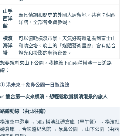
山手
頗具情調和歷史的外國人居留地，共有 7 個西
西洋
洋館，全部皆免費參觀。
館
橫濱
可以俯瞰橫濱市景，天氣好時還能看到富士山
海洋
和晴空塔。晚上的「媒體藝術畫廊」會有結合
塔
燈光和投影的藝術夜景。
想要規劃來山下公園，我推薦下面兩種橫濱一日遊路
線：
① 港未來＋象鼻公園一日遊路線
✅ 適合第一次來橫濱、想輕鬆欣賞橫濱港景的旅人
路線動線（由北往南）
橫濱空中纜車 → bills 橫濱紅磚倉庫（早午餐）→ 橫濱紅
磚倉庫 → 合味道紀念館 → 象鼻公園 → 山下公園（由西