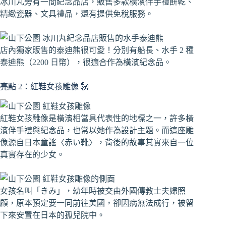
冰川丸旁有一間紀念品店，販售多款橫濱伴手禮餅乾、
精緻瓷器、文具禮品，還有提供免稅服務。
店內獨家販售的泰迪熊很可愛！分別有船長、水手 2 種
泰迪熊（2200 日幣），很適合作為橫濱紀念品。
亮點 2：紅鞋女孩雕像 🗽
紅鞋女孩雕像是橫濱相當具代表性的地標之一，許多橫
濱伴手禮與紀念品，也常以她作為設計主題。而這座雕
像源自日本童謠〈赤い靴〉，背後的故事其實來自一位
真實存在的少女。
女孩名叫「きみ」，幼年時被交由外國傳教士夫婦照
顧，原本預定要一同前往美國，卻因病無法成行，被留
下來安置在日本的孤兒院中。