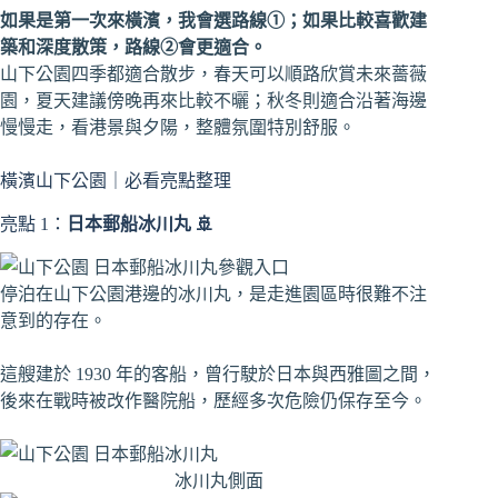
如果是第一次來橫濱，我會選路線①；如果比較喜歡建
築和深度散策，路線②會更適合。
山下公園四季都適合散步，春天可以順路欣賞未來薔薇
園，夏天建議傍晚再來比較不曬；秋冬則適合沿著海邊
慢慢走，看港景與夕陽，整體氛圍特別舒服。
橫濱山下公園｜必看亮點整理
亮點 1：
日本郵船冰川丸 🚢
停泊在山下公園港邊的冰川丸，是走進園區時很難不注
意到的存在。
這艘建於 1930 年的客船，曾行駛於日本與西雅圖之間，
後來在戰時被改作醫院船，歷經多次危險仍保存至今。
冰川丸側面