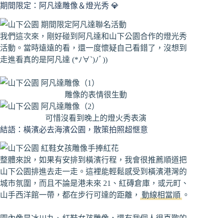
期間限定：阿凡達雕像＆燈光秀 💎
我們這次來，剛好碰到阿凡達和山下公園合作的燈光秀
活動。當時遠遠的看，還一度懷疑自己看錯了，沒想到
走進看真的是阿凡達 (*ﾉ∀`)ﾉﾞ))
雕像的表情很生動
可惜沒看到晚上的燈火秀表演
結語：橫濱必去海濱公園，散策拍照超愜意
整體來說，如果有安排到橫濱行程，我會很推薦順道把
山下公園排進去走一走。這裡能輕鬆感受到橫濱港灣的
城市氛圍，而且不論是港未來 21、紅磚倉庫，或元町、
山手西洋館一帶，都在步行可達的距離，
動線相當順
。