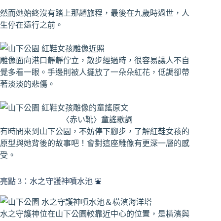
然而她始終沒有踏上那趟旅程，最後在九歲時過世，人
生停在遠行之前。
雕像面向港口靜靜佇立，散步經過時，很容易讓人不自
覺多看一眼。手邊則被人擺放了一朵朵紅花，低調卻帶
著淡淡的悲傷。
〈赤い靴〉童謠歌詞
有時間來到山下公園，不妨停下腳步，了解紅鞋女孩的
原型與她背後的故事吧！會對這座雕像有更深一層的感
受。
亮點 3：水之守護神噴水池 ⛲️
水之守護神位在山下公園較靠近中心的位置，是橫濱與