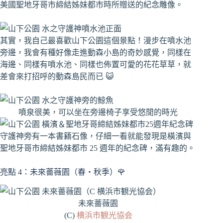
美國聖地牙哥市締結姊妹都市時所贈送的紀念雕像。
其實，我自己最喜歡山下公園這個景點！漫步在噴水池
旁邊，我會有種好像走進動森小島的奇妙感覺，同樣在
海邊、同樣有噴水池、同樣也佈置可愛的花花草草，就
差會來打招呼的動森島民而已 😺
噴泉很美，可以坐在旁邊椅子享受悠閒的時光
守護神旁有一本書籍石像，仔細一看就能發現是橫濱與
聖地牙哥市締結姊妹都市 25 週年的紀念碑，滿有趣的。
亮點 4：未來薔薇園（春・秋季）🌹
未來薔薇園
(C)
横浜市観光協会