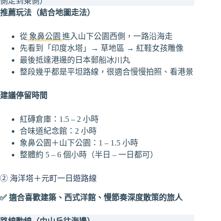
側走到東側）
推薦玩法（結合地圖走法）
從
象鼻公園
進入山下公園西側，一路沿海走
先看到「印度水塔」→ 草地區 → 紅鞋女孩雕像
最後抵達港邊的日本郵船冰川丸
整段幾乎都是平坦路線，很適合慢慢拍照、看港景
建議停留時間
紅磚倉庫：1.5 – 2 小時
合味道紀念館：2 小時
象鼻公園＋山下公園：1 – 1.5 小時
整體約 5 – 6 個小時（半日 – 一日都可）
② 海洋塔＋元町一日遊路線
✅ 適合喜歡建築、西式洋館、慢節奏深度散策的旅人