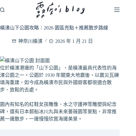
跳
至
主
要
橫濱山下公園攻略｜2026 園區亮點＋推薦散步路線
內
容
神奈川橫濱
2026 年 1 月 21 日
位於橫濱港邊的「山下公園」，是橫濱最具代表性的海
濱公園之一。公園於 1930 年關東大地震後，以震災瓦礫
填海重建，如今成為橫濱市民與外國遊客都很適合散
步、放鬆的去處。
園內有知名的紅鞋女孩雕像、水之守護神等雕塑與紀念
碑，還有日本郵船冰川丸與未來薔薇園等景點，非常推
薦一邊散步，一邊慢慢欣賞海邊美景。