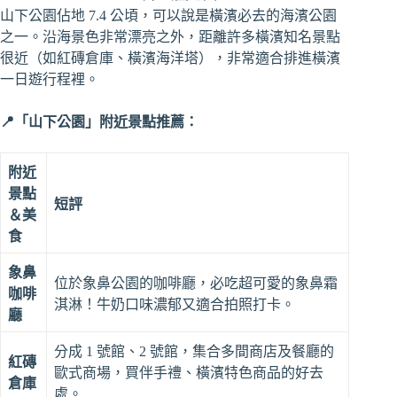
山下公園佔地 7.4 公頃，可以說是橫濱必去的海濱公園
之一。沿海景色非常漂亮之外，距離許多橫濱知名景點
很近（如紅磚倉庫、橫濱海洋塔），非常適合排進橫濱
一日遊行程裡。
📍「山下公園」附近景點推薦：
附近
景點
短評
＆美
食
象鼻
位於象鼻公園的咖啡廳，必吃超可愛的象鼻霜
咖啡
淇淋！牛奶口味濃郁又適合拍照打卡。
廳
分成 1 號館、2 號館，集合多間商店及餐廳的
紅磚
歐式商場，買伴手禮、橫濱特色商品的好去
倉庫
處。