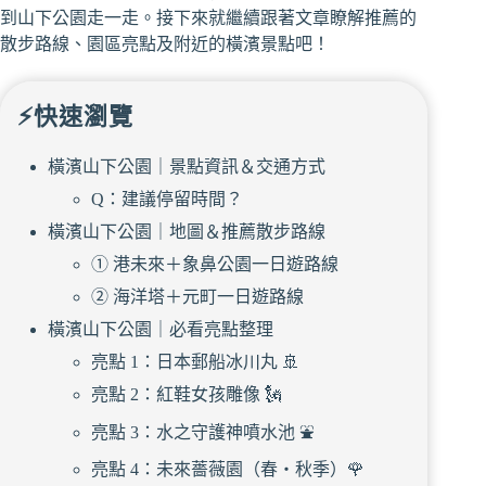
到山下公園走一走。接下來就繼續跟著文章瞭解推薦的
散步路線、園區亮點及附近的橫濱景點吧！
⚡快速瀏覽
橫濱山下公園｜景點資訊＆交通方式
Q：建議停留時間？
橫濱山下公園｜地圖＆推薦散步路線
① 港未來＋象鼻公園一日遊路線
② 海洋塔＋元町一日遊路線
橫濱山下公園｜必看亮點整理
亮點 1：日本郵船冰川丸 🚢
亮點 2：紅鞋女孩雕像 🗽
亮點 3：水之守護神噴水池 ⛲️
亮點 4：未來薔薇園（春・秋季）🌹