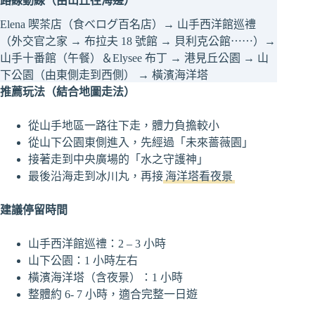
路線動線（由山丘往海邊）
Elena 喫茶店（食べログ百名店）→ 山手西洋館巡禮
（外交官之家 → 布拉夫 18 號館 → 貝利克公館⋯⋯）→
山手十番館（午餐）＆Elysee 布丁 → 港見丘公園 → 山
下公園（由東側走到西側） → 橫濱海洋塔
推薦玩法（結合地圖走法）
從山手地區一路往下走，體力負擔較小
從山下公園東側進入，先經過「未來薔薇園」
接著走到中央廣場的「水之守護神」
最後沿海走到冰川丸，再接
海洋塔看夜景
建議停留時間
山手西洋館巡禮：2 – 3 小時
山下公園：1 小時左右
橫濱海洋塔（含夜景）：1 小時
整體約 6- 7 小時，適合完整一日遊