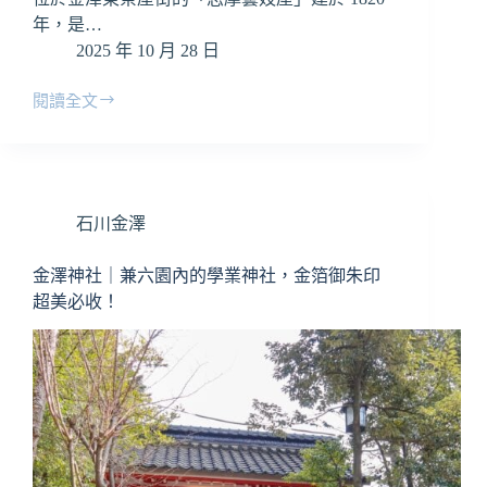
年，是…
2025 年 10 月 28 日
閱讀全文
志
摩
藝
妓
屋
石川金澤
｜
金
澤
金澤神社｜兼六園內的學業神社，金箔御朱印
東
超美必收！
茶
屋
街
景
點
｜
走
進