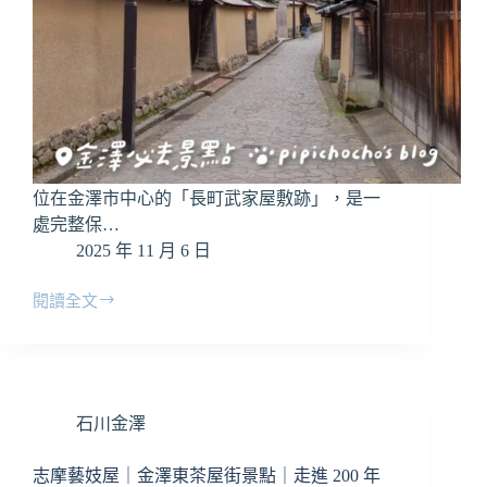
邊
＆
繪
馬
全
攻
略
位在金澤市中心的「長町武家屋敷跡」，是一
處完整保…
2025 年 11 月 6 日
閱讀全文
金
澤
景
點
｜
石川金澤
長
町
武
志摩藝妓屋｜金澤東茶屋街景點｜走進 200 年