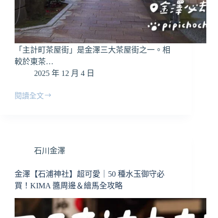
「主計町茶屋街」是金澤三大茶屋街之一。相
較於東茶…
2025 年 12 月 4 日
閱讀全文
金
澤
【主
計
町
石川金澤
茶
屋
街】
金澤【石浦神社】超可愛｜50 種水玉御守必
深
買！KIMA 醬周邊＆繪馬全攻略
度
散
策