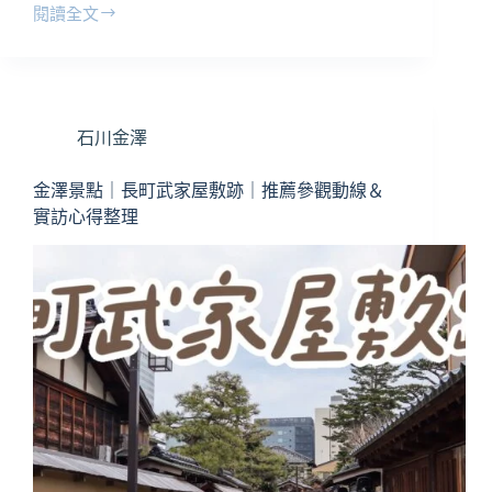
閱讀全文
金
澤
【石
浦
神
石川金澤
社】
超
可
金澤景點｜長町武家屋敷跡｜推薦參觀動線＆
愛
實訪心得整理
｜
50
種
水
玉
御
守
必
買！
KIMA
醬
周