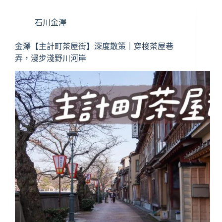
可
夢
石川金澤
中
心】
當
金澤【主計町茶屋街】深度散策｜穿梭茶屋巷
店
弄，漫步淺野川河岸
限
定
周
邊
＆
必
看
亮
點
全
攻
略