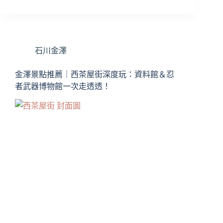
澤
九
谷
燒
石川金澤
推
薦
｜
金澤景點推薦｜西茶屋街深度玩：資料館＆忍
九
者武器博物館一次走透透！
谷
巴
｜
兼
六
園
旁
必
逛！
超
可
愛
瓷