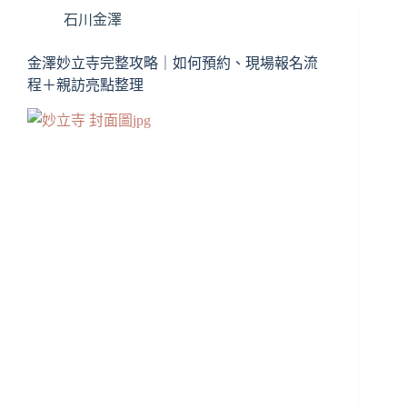
｜
石川金澤
兼
六
園
金澤妙立寺完整攻略｜如何預約、現場報名流
內
程＋親訪亮點整理
的
學
業
神
社，
金
箔
御
朱
印
超
美
必
收！