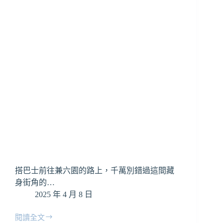
約、
現
場
報
名
流
程
＋
親
訪
亮
點
整
理
搭巴士前往兼六園的路上，千萬別錯過這間藏
身街角的…
2025 年 4 月 8 日
閱讀全文
金