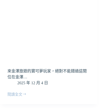
來金澤旅遊的寶可夢玩家，絕對不能錯過這間
位在金澤…
2025 年 12 月 4 日
閱讀全文
【金
澤
寶