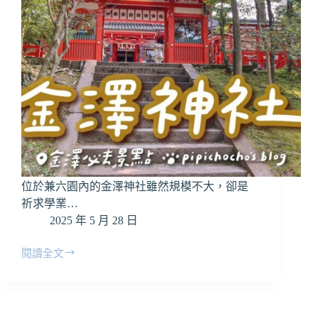
200
年
茶
屋，
深
入
藝
妓
文
化
位於兼六園內的金澤神社雖然規模不大，卻是
祈求學業…
2025 年 5 月 28 日
閱讀全文
金
澤
神
社