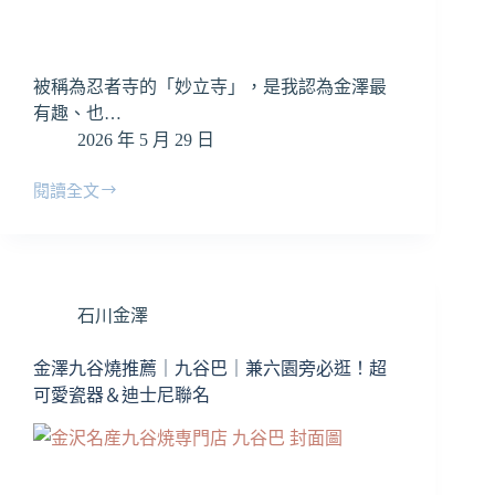
被稱為忍者寺的「妙立寺」，是我認為金澤最
有趣、也…
2026 年 5 月 29 日
閱讀全文
金
澤
妙
立
寺
石川金澤
完
整
攻
金澤九谷燒推薦｜九谷巴｜兼六園旁必逛！超
略
可愛瓷器＆迪士尼聯名
｜
如
何
預