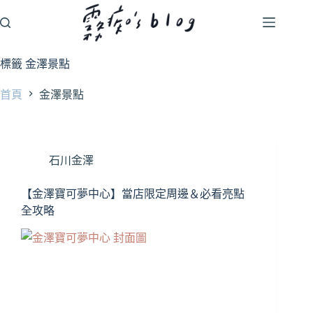
跳
至
主
要
標籤
金澤景點
內
容
首頁
金澤景點
石川金澤
【金澤寶可夢中心】當店限定周邊＆必看亮點
全攻略