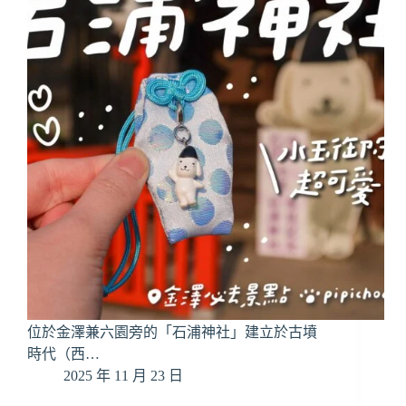
｜
穿
梭
茶
屋
巷
弄，
漫
步
淺
野
川
河
岸
位於金澤兼六園旁的「石浦神社」建立於古墳
時代（西…
2025 年 11 月 23 日