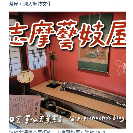
家
茶屋，深入藝妓文化
屋
敷
跡
｜
推
薦
參
觀
動
線
＆
實
訪
心
得
整
理
位於金澤東茶屋街的「志摩藝妓屋」建於 1820